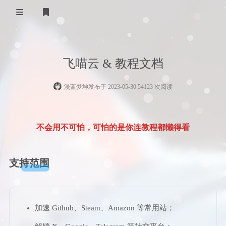
登录
🏠 首页
飞喵云 & 教程文档
💌 鸣谢
漫蓝梦坤
发布于 2023-05-30 54123 次阅读
🖥️ 技术
🍥 原神
不会用不可怕，可怕的是你连教程都懒得看
2.7版本
🌸 次元
📁 网盘
2.8版本
支持范围
📌 友链
2.8.5(3.0Bata）版本
3.0.0(3.0.5)版本
加速 Github、Steam、Amazon 等常用站；