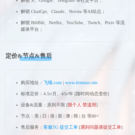
解锁 X、Google、Telegram 等社交平台；
3.1.5(Bata3.2)版本
解锁 ChatGpt、Claude、Novita 等AI站点；
3.5版本
解锁 BiliBili、Netflix、YouTube、Twitch、Pixiv 等流
媒体平台；
3.6版本
原私4.0.0安卓PC注册/登录教程
定价&节点&售后
原私4.5 PC注册登录教程
原私5.0.0 PC注册登录教程
购买地址：
飞喵.com
|
www.feimiao.site
原神5.0.0本地一键端使用教程
标准定价：4.5r/月、45r/年 [随时间动态变价]
设备&流量：原则不限 [
限个人 禁滥用
]
节点：美 | 日 | 港 | 新 | 澳 | 韩 | 台 等80+
售后服务：
客服TG
提交工单
[
遇到问题请提交工单
]