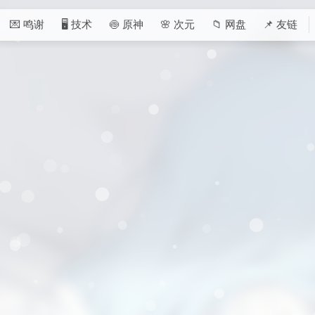
💌 鸣谢
🖥️ 技术
🍥 原神
🌸 次元
📁 网盘
📌 友链